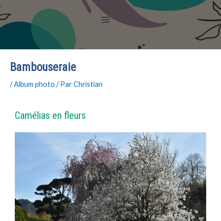
Bambouseraie
/
Album photo
/ Par
Christian
Camélias en fleurs